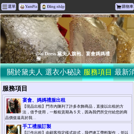
選單
YamPiz
Đăng nhập
購物車
Dai Dress 黛夫人旗袍、宴會媽媽禮
服
關於黛夫人
選衣小秘訣
服務項目
最新
服務項目
宴會、媽媽禮服出租
【現品出租】門市內陳列了許多衣飾商品，直接以出租的方
法，借予使用，一般租賃期為５天，因為我們所交付給您的商
品價值遠高於我…
手工禮服訂製
【訂作出租】由顧客指定樣式款式，我們連工帶料製作 ，並以