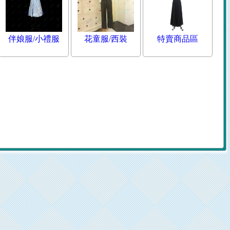
伴娘服/小禮服
花童服/西裝
特賣商品區