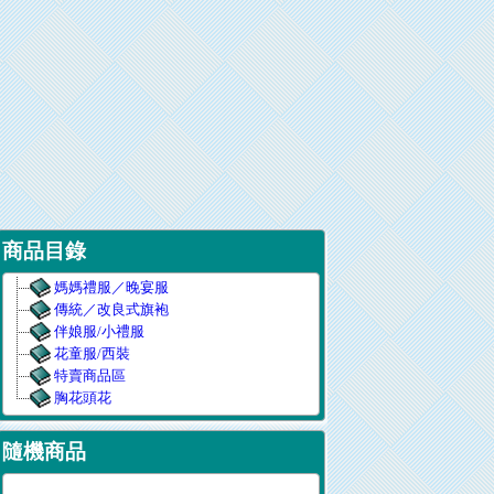
商品目錄
媽媽禮服／晚宴服
傳統／改良式旗袍
伴娘服/小禮服
花童服/西裝
特賣商品區
胸花頭花
隨機商品