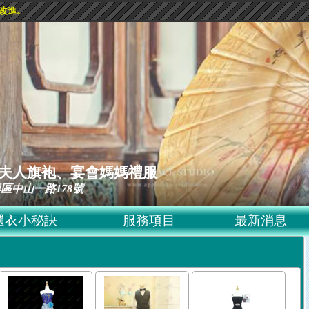
改進。
ss 黛夫人旗袍、宴會媽媽禮服
區中山一路178號
選衣小秘訣
服務項目
最新消息