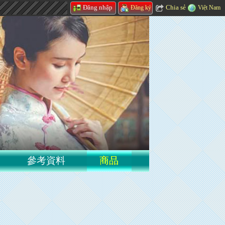
Chia sẻ
Đăng nhập
Việt Nam
Đăng ký
參考資料
商品