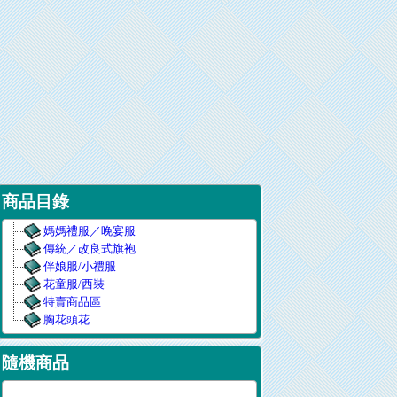
商品目錄
媽媽禮服／晚宴服
傳統／改良式旗袍
伴娘服/小禮服
花童服/西裝
特賣商品區
胸花頭花
隨機商品