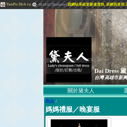
YamPiz Dịch vụ
[
Bulletin
]
因網站系統更新速度快, 若網頁使用上有問題
08:03:02
Dai Dre
台灣 高雄市新興
關於黛夫人
商品
/
媽媽禮服／晚宴服