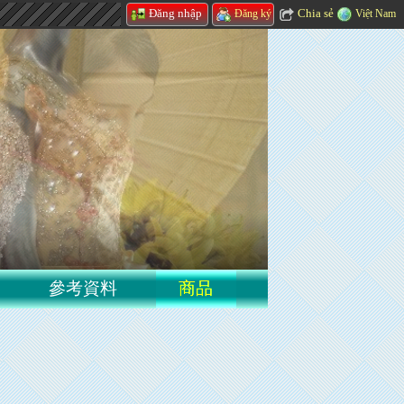
Chia sẻ
Đăng nhập
Việt Nam
Đăng ký
參考資料
商品