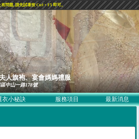
, 請先試著按 Ctrl + F5 即可。
ss 黛夫人旗袍、宴會媽媽禮服
區中山一路178號
選衣小秘訣
服務項目
最新消息