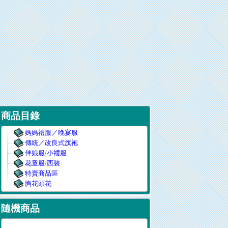
商品目錄
媽媽禮服／晚宴服
傳統／改良式旗袍
伴娘服/小禮服
花童服/西裝
特賣商品區
胸花頭花
隨機商品