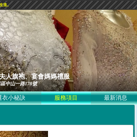
改進。
ss 黛夫人旗袍、宴會媽媽禮服
區中山一路178號
選衣小秘訣
服務項目
最新消息