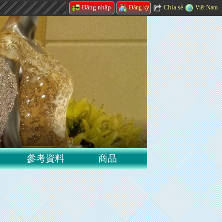
Chia sẻ
Đăng nhập
Việt Nam
Đăng ký
參考資料
商品