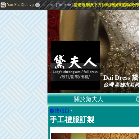
YamPiz Dịch vụ
[
Bulletin
]
請透過網頁下方
回報錯誤
來協助我們
11:25:01
Dai Dre
台灣 高雄市新興
關於黛夫人
服務項目
/
手工禮服訂製