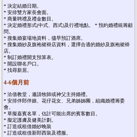
* 決定結婚日期。
* 安排雙方家長會面。
* 商量聘禮及禮金數目。
* 決定婚禮形式(中式、西式)及行禮地點。 * 預約婚禮統籌顧
問。
* 搜集婚宴場地資料，儘早預訂酒席。
* 搜集婚紗及旗袍裙褂店資料，選擇合適的婚紗及旗袍裙褂
店。
* 制訂婚禮開支預算表。
* 開設聯名戶口。
* 找尋新居。
4-6個月前
* 洽借教堂，邀請牧師或神父主持婚禮。
* 安排伴郎伴娘、花仔花女、兄弟姊姊團，組織婚禮籌委
會。
* 草擬嘉賓名單，估計可能出席的賓客數目。
* 擬定護膚及健美計劃。
* 訂造或租借婚紗晚裝
* 訂造或租借新郎西裝及禮服。