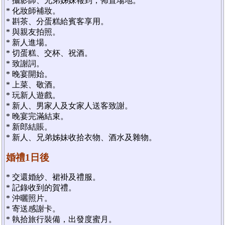
* 攝影師、兄弟姊妹報到，佈置場地。
* 化妝師補妝。
* 斟茶、分蛋糕給賓客享用。
* 與親友拍照。
* 新人進場。
* 切蛋糕、交杯、祝酒。
* 致謝詞。
* 晚宴開始。
* 上菜、敬酒。
* 玩新人遊戲。
* 新人、男家人及女家人送客致謝。
* 晚宴完滿結束。
* 新郎結賬。
* 新人、兄弟姊妹收拾衣物、酒水及雜物。
婚禮1日後
* 交還婚紗、裙褂及禮服。
* 記錄收到的賀禮。
* 沖曬照片。
* 寄送感謝卡。
* 執拾旅行裝備，出發度蜜月。