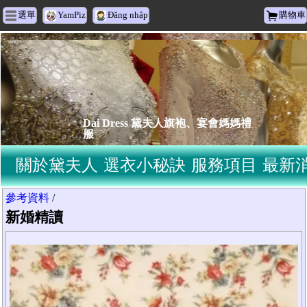
選單
YamPiz
Đăng nhập
購物車
Dai Dress 黛夫人旗袍、宴會媽媽禮
服
關於黛夫人
選衣小秘訣
服務項目
最新
參考資料
/
新婚精讀