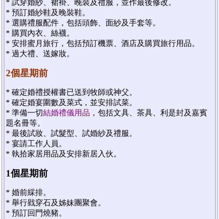
* 試穿婚紗、裙褂、晚裝及禮服，並作最後修改。
* 預訂婚紗鞋及晚裝鞋。
* 選購禮服配件，包括頭飾、面紗及手套等。
* 購買內衣、絲襪。
* 安排蜜月旅行，包括預訂機票、酒店及購買旅行用品。
* 過大禮、送嫁妝。
2個星期前
* 確定婚禮授權書已送到牧師或神父。
* 確定婚宴圍數及菜式，並安排試菜。
* 準備一切
結婚禮儀用品
，包括文具、茶具、利是封及嘉賓
題名冊等。
* 最後試妝、試髮型、試婚紗及禮服。
* 宴請工作人員。
* 執拾家居用品及安排新居入伙。
1個星期前
* 婚前綵排。
* 舉行戥穿石及姊妹團聚會。
* 預訂回門燒豬。