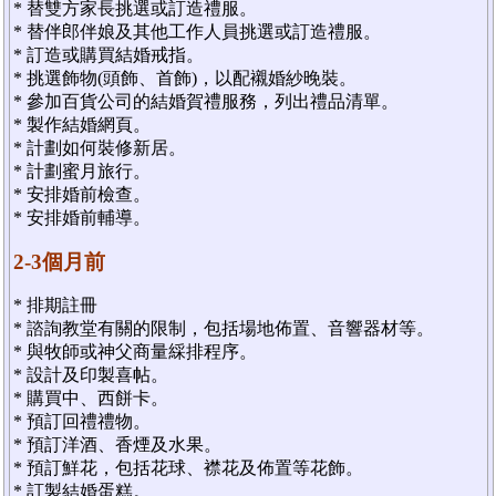
* 替雙方家長挑選或訂造禮服。
* 替伴郎伴娘及其他工作人員挑選或訂造禮服。
* 訂造或購買結婚戒指。
* 挑選飾物(頭飾、首飾)，以配襯婚紗晚裝。
* 參加百貨公司的結婚賀禮服務，列出禮品清單。
* 製作結婚網頁。
* 計劃如何裝修新居。
* 計劃蜜月旅行。
* 安排婚前檢查。
* 安排婚前輔導。
2-3個月前
* 排期註冊
* 諮詢教堂有關的限制，包括場地佈置、音響器材等。
* 與牧師或神父商量綵排程序。
* 設計及印製喜帖。
* 購買中、西餅卡。
* 預訂回禮禮物。
* 預訂洋酒、香煙及水果。
* 預訂鮮花，包括花球、襟花及佈置等花飾。
* 訂製結婚蛋糕。