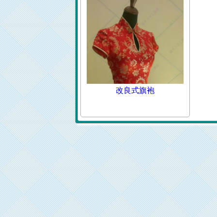
改良式旗袍