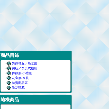
商品目錄
媽媽禮服／晚宴服
傳統／改良式旗袍
伴娘服/小禮服
花童服/西裝
特賣商品區
胸花頭花
隨機商品