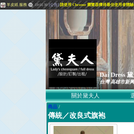
羊皮紙 服務
[
公告
]
請使用 Chrome 瀏覽器獲得最佳使用者體
19:01:30
Dai Dre
台灣 高雄市新興
關於黛夫人
商品
/
傳統／改良式旗袍