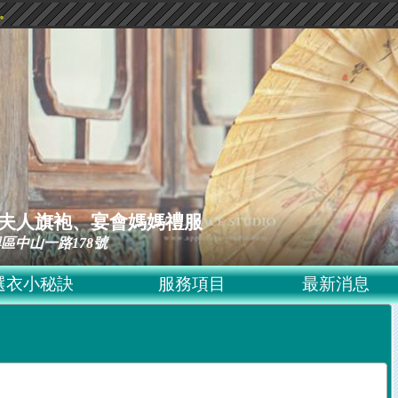
驗。
ss 黛夫人旗袍、宴會媽媽禮服
區中山一路178號
選衣小秘訣
服務項目
最新消息