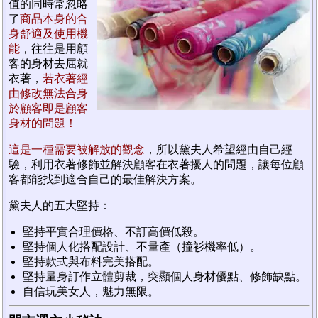
值的同時常忽略
了
商品本身
的合
身舒適及使用機
能
，往往是用顧
客的身材去屈就
衣著，
若衣著經
由修改無法合身
於顧客即是顧客
身材的問題！
這是一種需要被解放的觀念
，所以黛夫人希望經由自己經
驗，利用衣著修飾並解決顧客在衣著擾人的問題，讓每位顧
客都能找到適合自己的最佳解決方案。
黛夫人的五大堅持：
堅持平實合理價格、不訂高價低殺。
堅持個人化搭配設計、不量產（撞衫機率低）。
堅持款式與布料完美搭配。
堅持量身訂作立體剪裁，突顯個人身材優點、修飾缺點。
自信玩美女人，魅力無限。