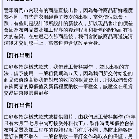
意即將門市內現有的商品直接出售，因為每件商品新鮮程度
都不同，有些是衣服經過了幾次的出租，當然價位就會下
跌，有些則是設計師所設計的新款衣，所以現品售出的價差
會因為布料品質及加工程序的複雜程度和折舊的關係而有很
大的差異。在您選定衣飾商品後，我們會將該商品再送洗清
潔後才交到您手上，當然也包含修改至合身。
【訂作出租】
由顧客指定樣式款式，我們連工帶料製作 ，並以出租的方
法，借予使用，一般租賃期為５天，因為我們所交付給您的
商品價值遠高於我們對您的收取的租賃費用，所以我們會依
衣飾商品的原價值及新舊程度酌收一筆壓金，該壓金在租賃
交易結束後歸還顧客。
【訂作出售】
由顧客指定樣式款式或提供圖片，由我們連工帶料製作 (每年
只有六月至七月中旬可接受外料代工)，製作時間和價位會依
布料品質及加工程序的複雜程度而有所不同，為防止顧客肆
意訂衣而不取衣，一般會酌收一筆訂金作為取衣的保証，另