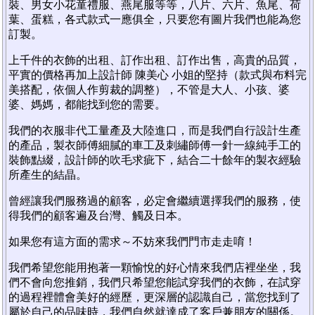
裝、男女小花童禮服、燕尾服等等，八片、六片、魚尾、荷
葉、蛋糕，各式款式一應俱全，只要您有圖片我們也能為您
訂製。
上千件的衣飾的出租、訂作出租、訂作出售，高貴的品質，
平實的價格再加上設計師 陳美心 小姐的堅持（款式與布料完
美搭配，依個人作剪裁的調整），不管是大人、小孩、婆
婆、媽媽，都能找到您的需要。
我們的衣服非代工量產及大陸進口，而是我們自行設計生產
的產品，製衣師傅細膩的車工及刺繡師傅一針一線純手工的
裝飾點綴，設計師的吹毛求疵下，結合二十餘年的製衣經驗
所產生的結晶。
曾經讓我們服務過的顧客，必定會繼續選擇我們的服務，使
得我們的顧客遍及台灣、觸及日本。
如果您有這方面的需求～不妨來我們門市走走唷！
我們希望您能用抱著一顆愉悅的好心情來我們店裡坐坐，我
們不會向您推銷，我們只希望您能試穿我們的衣飾，在試穿
的過程裡體會美好的經歷，更深層的認識自己，當您找到了
屬於自己的品味時，我們自然就達成了客戶兼朋友的關係。