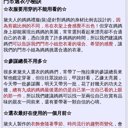
門市選衣小秘訣
☆衣服要用穿的不能用看的☆
黛夫人的媽媽禮服(裝)是針對媽媽的身材比例去設計的，
因
為剪裁比例的不同，吊在衣架上會感覺不出色
！但穿在媽媽
身上卻能展現出媽媽的美麗，常常選到看起來漂亮卻不合適
自己的衣著，憑白浪貴了許多媽媽的時間，所以我們建議媽
媽們
可以告訴我們門市小姐您衣著的場合、希望的感覺
，讓
我們的門市小姐為媽媽挑選合適的衣著。
☆參謀總長不用多☆
很多來黛夫人選衣的媽媽們，常帶了一拖拉庫的參謀總長來
幫他鑑定穿著，但往往眾說紛云，甲說好看，乙嫌太亮麗，
今天帶一批參謀團，明天又帶另一批，花了好幾天的功夫之
後，
總有九成的媽媽最後選的仍是自己第一次自己看的上眼
的那一件
，所以我們建議媽媽可以找一至兩位自己欣賞有品
味的親友一同前來，還有要帶著一顆自信的心唷。
☆選衣最好在使用的一個月前☆
黛夫人製作的
衣飾會隨著季節、時尚流行的趨勢而變化
，會