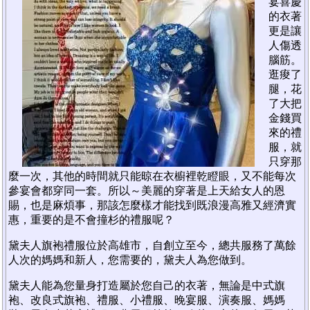
宴喜慶
的衣著
更是讓
人傷透
腦筋。
逛痠了
腿，花
了大把
金錢買
來的禮
服，就
只穿那
麼一次，其他的時間就只能晾在衣櫥裡乾瞪眼，又不能每次
參宴會都穿同一套。所以～美麗的穿著是上天給女人的恩
賜，也是麻煩事，那該怎麼樣才能找到既浪漫高雅又經濟實
惠，重要的是不會撞杉的禮服呢？
黛夫人旗袍禮服位於高雄市，自創立至今，總共服務了萬餘
人次的媽媽和新人，您需要的，黛夫人為您做到。
黛夫人能為您量身打造屬於您自己的衣著，無論是中式旗
袍、改良式旗袍、禮服、小禮服、晚宴服、演奏服、媽媽