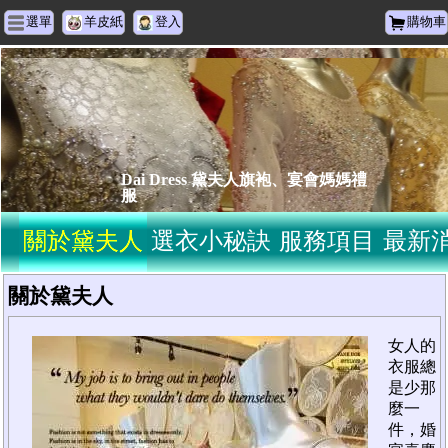
選單
羊皮紙
登入
購物車
Dai Dress 黛夫人旗袍、宴會媽媽禮
服
關於黛夫人
選衣小秘訣
服務項目
最新
關於黛夫人
女人的
衣服總
是少那
麼一
件，婚