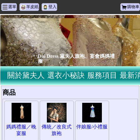
選單
羊皮紙
登入
購物車
Dai Dress 黛夫人旗袍、宴會媽媽禮
服
關於黛夫人
選衣小秘訣
服務項目
最新
商品
媽媽禮服／晚
傳統／改良式
伴娘服/小禮服
宴服
旗袍