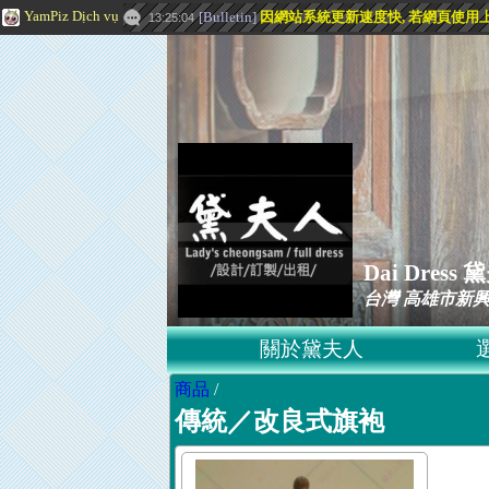
YamPiz Dịch vụ
[
Bulletin
]
因網站系統更新速度快, 若網頁使用上有問題
13:25:04
Dai Dre
台灣 高雄市新興
關於黛夫人
商品
/
傳統／改良式旗袍