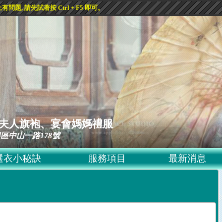
, 請先試著按 Ctrl + F5 即可。
ss 黛夫人旗袍、宴會媽媽禮服
區中山一路178號
選衣小秘訣
服務項目
最新消息