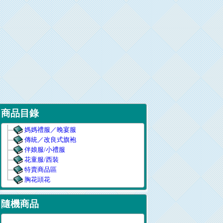
商品目錄
媽媽禮服／晚宴服
傳統／改良式旗袍
伴娘服/小禮服
花童服/西裝
特賣商品區
胸花頭花
隨機商品