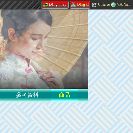
Chia sẻ
Đăng nhập
Việt Nam
Đăng ký
參考資料
商品