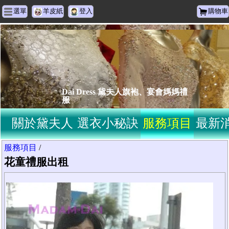
選單
羊皮紙
登入
購物車
Dai Dress 黛夫人旗袍、宴會媽媽禮
服
關於黛夫人
選衣小秘訣
服務項目
最新
服務項目
/
花童禮服出租