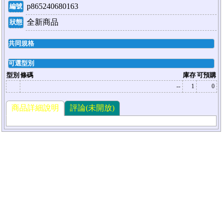
p865240680163
編號
全新商品
狀態
共同規格
可選型別
型別
條碼
庫存
可預購
--
1
0
商品詳細說明
評論(未開放)