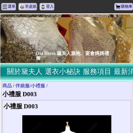
選單
羊皮紙
登入
購物車
Dai Dress 黛夫人旗袍、宴會媽媽禮
服
關於黛夫人
選衣小秘訣
服務項目
最新
商品
/
伴娘服/小禮服
/
小禮服 D003
小禮服 D003