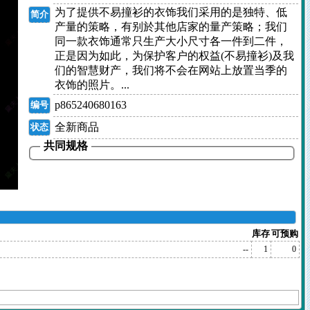
为了提供不易撞衫的衣饰我们采用的是独特、低
简介
产量的策略，有别於其他店家的量产策略；我们
同一款衣饰通常只生产大小尺寸各一件到二件，
正是因为如此，为保护客户的权益(不易撞衫)及我
们的智慧财产，我们将不会在网站上放置当季的
衣饰的照片。...
p865240680163
编号
全新商品
状态
共同规格
库存
可预购
--
1
0