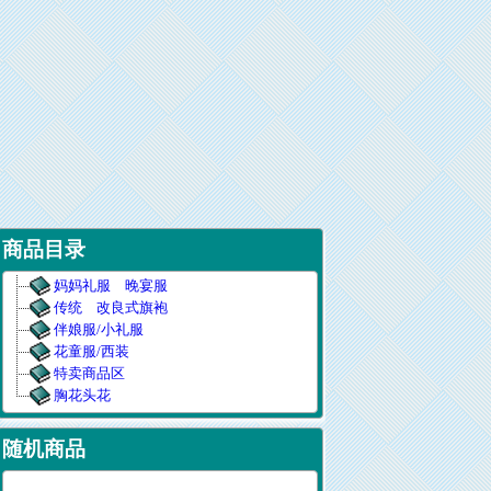
商品目录
妈妈礼服 晚宴服
传统 改良式旗袍
伴娘服/小礼服
花童服/西装
特卖商品区
胸花头花
随机商品