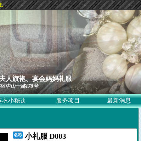
进。
ss 黛夫人旗袍、宴会妈妈礼服
区中山一路178号
选衣小秘诀
服务项目
最新消息
小礼服 D003
名称