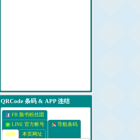
QRCode 条码 & APP 连结
FB 脸书粉丝团
LINE 官方帐号
导航条码
说明
本页网址