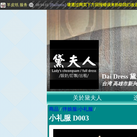
羊皮纸 服务
[
Bulletin
]
请透过网页下方
回报错误
来协助我们改
08:54:01
Dai Dre
台湾 高雄市新兴
关於黛夫人
商品
/
伴娘服/小礼服
/
小礼服 D003