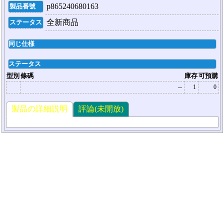
p865240680163
製品番號
全新商品
ステータス
同じ仕様
ステータス
型別
條碼
庫存
可預購
--
1
0
製品の詳細説明
評論(未開放)