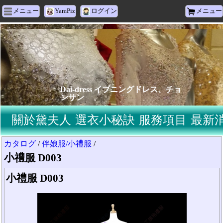
メニュー
YamPiz
ログイン
メニュー
Dai-dress イブニングドレス、チョ
ンサン
關於黛夫人
選衣小秘訣
服務項目
最新
カタログ
/
伴娘服/小禮服
/
小禮服 D003
小禮服 D003