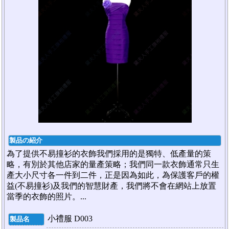
製品の紹介
為了提供不易撞衫的衣飾我們採用的是獨特、低產量的策
略，有別於其他店家的量產策略；我們同一款衣飾通常只生
產大小尺寸各一件到二件，正是因為如此，為保護客戶的權
益(不易撞衫)及我們的智慧財產，我們將不會在網站上放置
當季的衣飾的照片。...
小禮服 D003
製品名