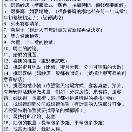
4、選婚紗店（禮服款式、顏色、拍攝時間、價錢都要瞭解）
5、選餐廳、婚宴場地。（很多餐廳的場地都在前一年或當年
年初都被預定了）(記得試吃)
6、列出宴客清單。
7、買房子（視新人有無計畫先買新屋再做決定）
8、雙方健康檢查。
9、六禮、十二禮的挑選。
10、聘金的討論。
11、婚戒的挑選。
12、喜餅的挑選（重點要試吃）
13、挑選蜜月地點（比價、蜜月天數、公司可請假的天數）
14、挑選喜帖（婚紗店一般都有贈送）（選擇信譽可靠的創
意喜帖店）
15、挑選婚禮小物（依照當天出場方式、宴客桌數、預算、
有無安排活動來做考量，例如：分探房禮、來賓禮、送客
禮、姊妹禮、長輩禮，這些都可挑選特製的婚禮小物）
16、找婚禮顧問公司或婚禮佈置（有計畫的人這部分可免，
若需要特別佈置就要找專業的婚顧囉！）
17、尋找伴郎伴娘、花童
18、紅包的數量（長輩包多少錢、平輩包多少錢）
19、找當天攝影、錄影人員。