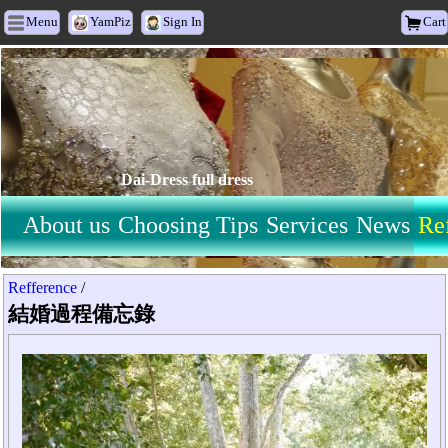
Menu
YamPiz
Sign In
Cart
Dai-Dress full dress
About us
Choosing Tips
Services
News
Re
Refference
/
結婚過程備忘錄