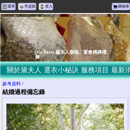
選單
羊皮紙
登入
購物車
Dai Dress 黛夫人旗袍、宴會媽媽禮
服
關於黛夫人
選衣小秘訣
服務項目
最新
參考資料
/
結婚過程備忘錄