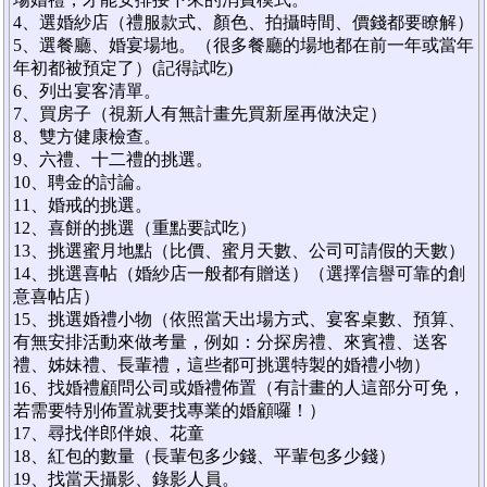
4、選婚紗店（禮服款式、顏色、拍攝時間、價錢都要瞭解）
5、選餐廳、婚宴場地。（很多餐廳的場地都在前一年或當年
年初都被預定了）(記得試吃)
6、列出宴客清單。
7、買房子（視新人有無計畫先買新屋再做決定）
8、雙方健康檢查。
9、六禮、十二禮的挑選。
10、聘金的討論。
11、婚戒的挑選。
12、喜餅的挑選（重點要試吃）
13、挑選蜜月地點（比價、蜜月天數、公司可請假的天數）
14、挑選喜帖（婚紗店一般都有贈送）（選擇信譽可靠的創
意喜帖店）
15、挑選婚禮小物（依照當天出場方式、宴客桌數、預算、
有無安排活動來做考量，例如：分探房禮、來賓禮、送客
禮、姊妹禮、長輩禮，這些都可挑選特製的婚禮小物）
16、找婚禮顧問公司或婚禮佈置（有計畫的人這部分可免，
若需要特別佈置就要找專業的婚顧囉！）
17、尋找伴郎伴娘、花童
18、紅包的數量（長輩包多少錢、平輩包多少錢）
19、找當天攝影、錄影人員。