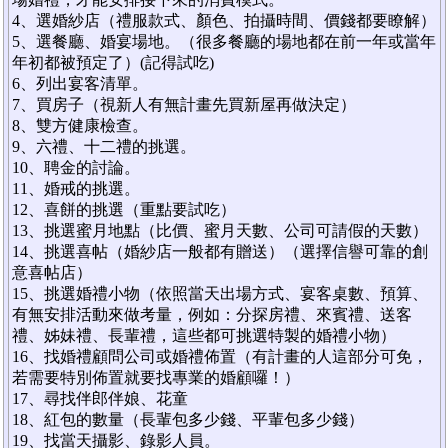
4、選婚紗店（禮服款式、顏色、拍攝時間、價錢都要瞭解）
5、選餐廳、婚宴場地。（很多餐廳的場地都在前一年或當年
年初都被預定了）(記得試吃)
6、列出宴客清單。
7、買房子（視新人有無計畫先買新屋再做決定）
8、雙方健康檢查。
9、六禮、十二禮的挑選。
10、聘金的討論。
11、婚戒的挑選。
12、喜餅的挑選（重點要試吃）
13、挑選蜜月地點（比價、蜜月天數、公司可請假的天數）
14、挑選喜帖（婚紗店一般都有贈送）（選擇信譽可靠的創
意喜帖店）
15、挑選婚禮小物（依照當天出場方式、宴客桌數、預算、
有無安排活動來做考量，例如：分探房禮、來賓禮、送客
禮、姊妹禮、長輩禮，這些都可挑選特製的婚禮小物）
16、找婚禮顧問公司或婚禮佈置（有計畫的人這部分可免，
若需要特別佈置就要找專業的婚顧囉！）
17、尋找伴郎伴娘、花童
18、紅包的數量（長輩包多少錢、平輩包多少錢）
19、找當天攝影、錄影人員。