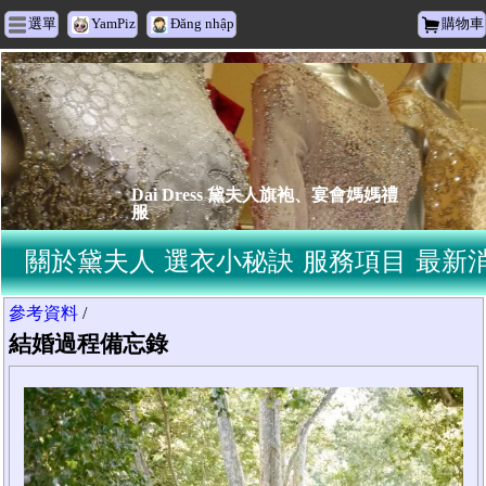
選單
YamPiz
Đăng nhập
購物車
Dai Dress 黛夫人旗袍、宴會媽媽禮
服
關於黛夫人
選衣小秘訣
服務項目
最新
參考資料
/
結婚過程備忘錄