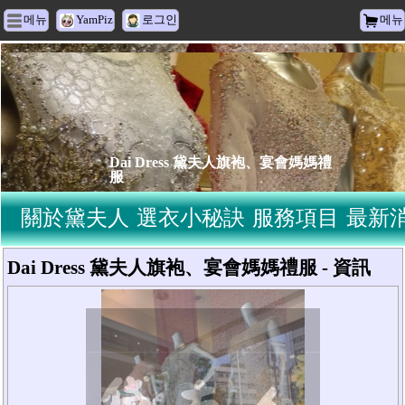
메뉴
YamPiz
로그인
메뉴
Dai Dress 黛夫人旗袍、宴會媽媽禮
服
關於黛夫人
選衣小秘訣
服務項目
最新
Dai Dress 黛夫人旗袍、宴會媽媽禮服 - 資訊