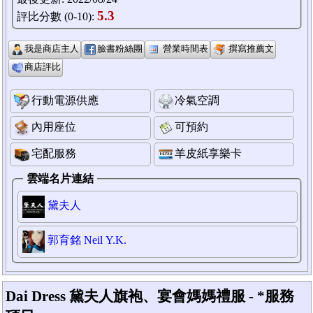
5.3
評比分數 (0-10)
:
我是商店主人
臉書粉絲團
營業時間表
撰寫推薦文
商店評比
行動電源供應
冷氣空調
內用座位
可預約
宅配服務
羊皮紙享樂卡
雲端名片連結
黛夫人
郭育銘 Neil Y.K.
Dai Dress 黛夫人旗袍、宴會媽媽禮服 - *服務