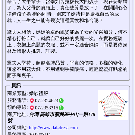
辛苦了大半輩子，含莘如苦拉拔長大的孩子，現在要結婚
了，為人父母的肩頭上，責任總算是放下了，在開開心心
準備孩子婚 禮的同時，別忘了婚禮也是慶祝自己的成
就，人一生之中能有幾次這種喜悅和場合呢？
黛夫人相信，媽媽的卓約風姿能為子女的光采加分，何不
精心打扮自己，就讓自己好好的美麗一次。在實務經驗
上，衣架上亮麗的衣服，並不一定適合媽媽，而是要依身
材及體形去挑選、訂製。
黛夫人堅持，超越名牌品質，平實的價格，多樣的變化，
讓您不用花大錢，不用逛到手腳酸痛，輕輕鬆鬆打點您的
面子和裏子。
資訊
商業類型
: 婚紗禮服
服務電話
:
07-2354623
預約專線
:
07-2353315
商店地址
:
台灣 高雄市新興區中山一路178
號
公司網站
:
http://www.dai-dress.com
最後更新
: 2022/08/24