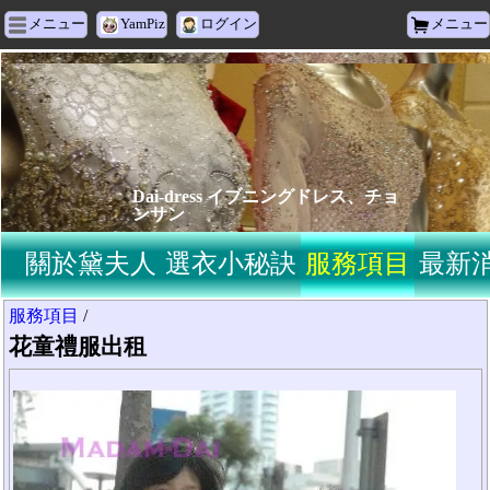
メニュー
YamPiz
ログイン
メニュー
Dai-dress イブニングドレス、チョ
ンサン
關於黛夫人
選衣小秘訣
服務項目
最新
服務項目
/
花童禮服出租