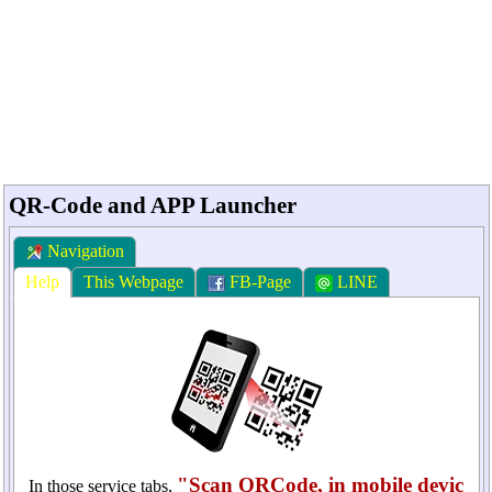
QR-Code and APP Launcher
Navigation
Help
This Webpage
FB-Page
LINE
"Scan QRCode, in mobile devic
In those service tabs,