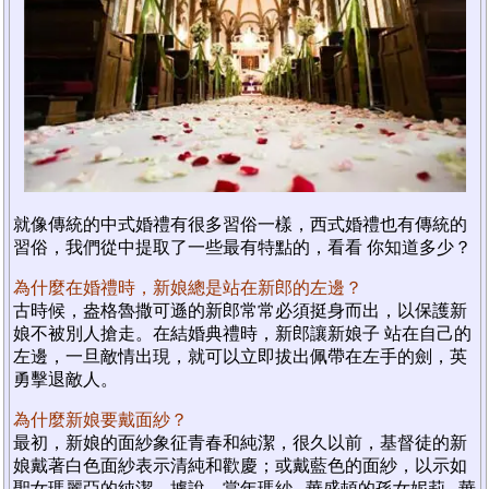
就像傳統的中式婚禮有很多習俗一樣，西式婚禮也有傳統的
習俗，我們從中提取了一些最有特點的，看看 你知道多少？
為什麼在婚禮時，新娘總是站在新郎的左邊？
古時候，盎格魯撒可遜的新郎常常必須挺身而出，以保護新
娘不被別人搶走。在結婚典禮時，新郎讓新娘子 站在自己的
左邊，一旦敵情出現，就可以立即拔出佩帶在左手的劍，英
勇擊退敵人。
為什麼新娘要戴面紗？
最初，新娘的面紗象征青春和純潔，很久以前，基督徒的新
娘戴著白色面紗表示清純和歡慶；或戴藍色的面紗，以示如
聖女瑪麗亞的純潔。據說，當年瑪紗 . 華盛頓的孫女妮莉 . 華