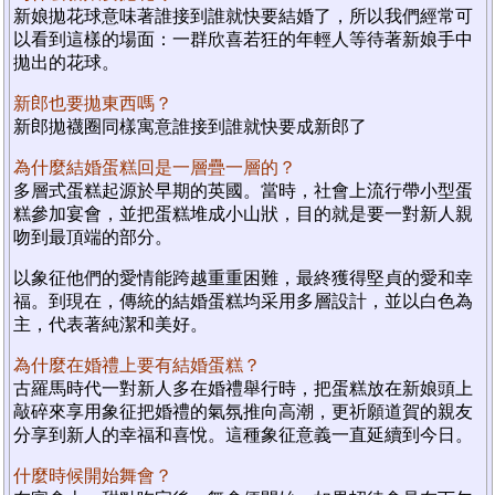
新娘拋花球意味著誰接到誰就快要結婚了，所以我們經常可
以看到這樣的場面：一群欣喜若狂的年輕人等待著新娘手中
拋出的花球。
新郎也要拋東西嗎？
新郎拋襪圈同樣寓意誰接到誰就快要成新郎了
為什麼結婚蛋糕回是一層疊一層的？
多層式蛋糕起源於早期的英國。當時，社會上流行帶小型蛋
糕參加宴會，並把蛋糕堆成小山狀，目的就是要一對新人親
吻到最頂端的部分。
以象征他們的愛情能跨越重重困難，最終獲得堅貞的愛和幸
福。到現在，傳統的結婚蛋糕均采用多層設計，並以白色為
主，代表著純潔和美好。
為什麼在婚禮上要有結婚蛋糕？
古羅馬時代一對新人多在婚禮舉行時，把蛋糕放在新娘頭上
敲碎來享用象征把婚禮的氣氛推向高潮，更祈願道賀的親友
分享到新人的幸福和喜悅。這種象征意義一直延續到今日。
什麼時候開始舞會？