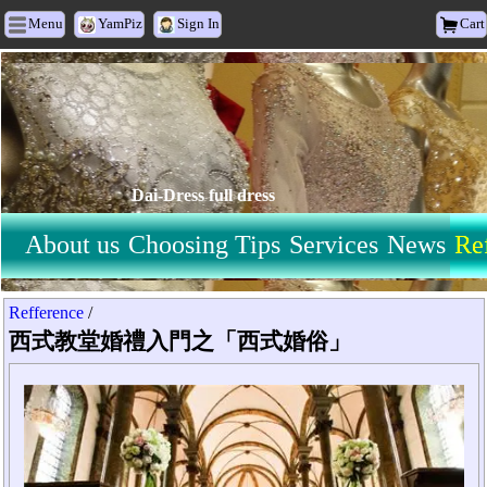
Menu
YamPiz
Sign In
Cart
Dai-Dress full dress
About us
Choosing Tips
Services
News
Re
Refference
/
西式教堂婚禮入門之「西式婚俗」