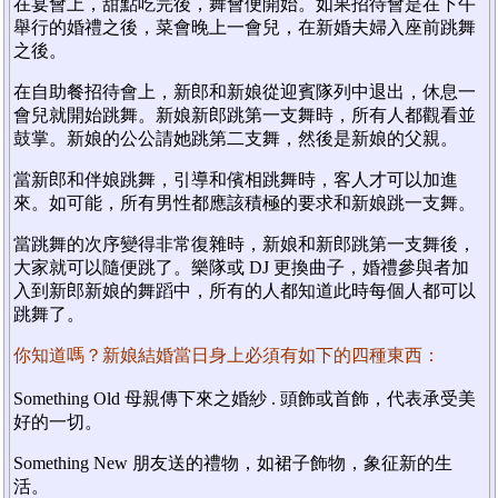
在宴會上，甜點吃完後，舞會便開始。如果招待會是在下午
舉行的婚禮之後，菜會晚上一會兒，在新婚夫婦入座前跳舞
之後。
在自助餐招待會上，新郎和新娘從迎賓隊列中退出，休息一
會兒就開始跳舞。新娘新郎跳第一支舞時，所有人都觀看並
鼓掌。新娘的公公請她跳第二支舞，然後是新娘的父親。
當新郎和伴娘跳舞，引導和儐相跳舞時，客人才可以加進
來。如可能，所有男性都應該積極的要求和新娘跳一支舞。
當跳舞的次序變得非常復雜時，新娘和新郎跳第一支舞後，
大家就可以隨便跳了。樂隊或 DJ 更換曲子，婚禮參與者加
入到新郎新娘的舞蹈中，所有的人都知道此時每個人都可以
跳舞了。
你知道嗎？新娘結婚當日身上必須有如下的四種東西：
Something Old 母親傳下來之婚紗 . 頭飾或首飾，代表承受美
好的一切。
Something New 朋友送的禮物，如裙子飾物，象征新的生
活。