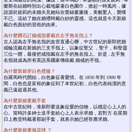
樂斯在結婚時別出心裁地蒙著白色圍巾，掀起一時風尚，據
說源於妮莉的未婚夫見她站在蕾絲窗簾後，美貌驚人，贊嘆
不已。這給了她在婚禮時戴白紗的靈感。這也就是今天新娘
戴白色面紗的習俗的由來。
為什麼鑽石訂婚戒指要戴在左手無名指上？
古人認為左手無名指的血管直通心髒，中古世紀的新郎把婚
戒輪流戴在新娘的三支手指上，以象征聖父 ，聖子，和聖靈
三位一體，最後把戒指戴在左手的無名指上。於是 . 左手無
名指就成為所有英語系國家傳統戴 婚戒的手指。
為什麼新娘穿白色禮服？
自羅馬時代開始，白色象征著愛情。在 1850 年到 1900 年
間，白色也是富裕的象征到了本世紀初，白色代表純潔的意
義已遠超過其他。
為什麼新娘要戴手套
在中古世紀時，准新郎要送象征愛的信物，以穩定心上人的
心。當時許多紳士送手套給心上人表示求婚，若對方 在星期
日上教堂時戴著那副手套，就表示她已經答應求婚。
為什麼新娘要拋花球 ？